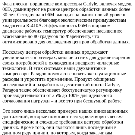
Фактически, поршневые компрессоры Carlyle, включая модель
06D, доминируют на рынке центров обработки данных более
30 лет. Сегодня наш 06M выводит на рынок новый уровень
универсальности благодаря экологическим преимуществам
хладагента R-410A. Эффективность 06M в широком
диапазоне рабочих температур обеспечивает насыщенное
всасывание до 80 градусов по Фаренгейту, что
оптимизировано для охлаждения центров обработки данных.
Поскольку центры обработки данных продолжают
увеличиваться в размерах, многие из них для удовлетворения
своих потребностей в охлаждении внедряют чиллерные
технологии. В этих системах наши двухвинтовые
компрессоры Paragon помогают снизить эксплуатационные
расходы и упростить применение. Продукт обширных
исследований и разработок и десятилетий опыта Carlyle,
Paragon также обеспечивает бесступенчатую регулировку
производительности от 25% до 100% для идеального
согласования нагрузки – и все это при бесшумной работе.
Это всего лишь несколько примеров наших инновационных
достижений, которые помогают нам удовлетворять весьма
специфические и сложные требования центров обработки
данных. Кроме того, они являются лишь последними в
длинном ряду причин, по которым, когда заказчикам