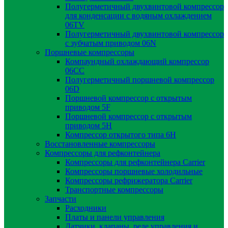
Полугерметичный двухвинтовой компрессор
для конденсации с водяным охлаждением
06TV
Полугерметичный двухвинтовой компрессор
с зубчатым приводом 06N
Поршневые компрессоры
Компаундный охлаждающий компрессор
06CC
Полугерметичный поршневой компрессор
06D
Поршневой компрессор с открытым
приводом 5F
Поршневой компрессор с открытым
приводом 5H
Компрессор открытого типа 6Н
Восстановленные компрессоры
Компрессоры для рефконтейнера
Компрессоры для рефконтейнера Carrier
Компрессоры поршневые холодильные
Компрессоры рефрижератора Carrier
Транспортные компрессоры
Запчасти
Расходники
Платы и панели управления
Датчики, клапаны, реле управления и