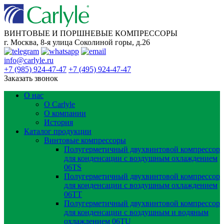
ВИНТОВЫЕ И ПОРШНЕВЫЕ КОМПРЕССОРЫ
г. Москва, 8-я улица Соколиной горы, д.26
info@carlyle.ru
+7 (985) 924-47-47
+7 (495) 924-47-47
Заказать звонок
О нас
О Carlyle
О компании
История
Каталог продукции
Винтовые компрессоры
Полугерметичный двухвинтовой компрессор
для конденсации с воздушным охлаждением
06TS
Полугерметичный двухвинтовой компрессор
для конденсации с воздушным охлаждением
06TT
Полугерметичный двухвинтовой компрессор
для конденсации с воздушным и водяным
охлаждением 06TU