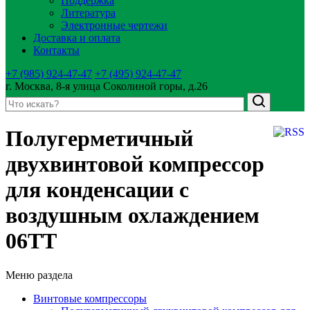
Поддержка
Литература
Электронные чертежи
Доставка и оплата
Контакты
+7 (985) 924-47-47
+7 (495) 924-47-47
г. Москва, 8-я улица Соколиной горы, д.26
Полугерметичный
двухвинтовой компрессор
для конденсации с
воздушным охлаждением
06TT
Меню раздела
Винтовые компрессоры