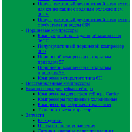
Полугерметичный двухвинтовой компрессор
для конденсации с водяным охлаждением
06TV
Полугерметичный двухвинтовой компрессор
с зубчатым приводом 06N
Поршневые компрессоры
Компаундный охлаждающий компрессор
06CC
Полугерметичный поршневой компрессор
06D
Поршневой компрессор с открытым
приводом 5F
Поршневой компрессор с открытым
приводом 5H
Компрессор открытого типа 6Н
Восстановленные компрессоры
Компрессоры для рефконтейнера
Компрессоры для рефконтейнера Carrier
Компрессоры поршневые холодильные
Компрессоры рефрижератора Carrier
Транспортные компрессоры
Запчасти
Расходники
Платы и панели управления
Датчики, клапаны, реле управления и