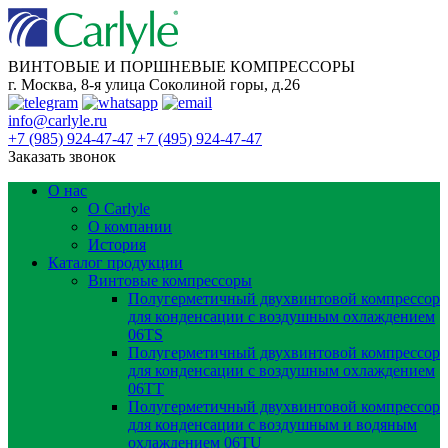
ВИНТОВЫЕ И ПОРШНЕВЫЕ КОМПРЕССОРЫ
г. Москва, 8-я улица Соколиной горы, д.26
info@carlyle.ru
+7 (985) 924-47-47
+7 (495) 924-47-47
Заказать звонок
О нас
О Carlyle
О компании
История
Каталог продукции
Винтовые компрессоры
Полугерметичный двухвинтовой компрессор
для конденсации с воздушным охлаждением
06TS
Полугерметичный двухвинтовой компрессор
для конденсации с воздушным охлаждением
06TT
Полугерметичный двухвинтовой компрессор
для конденсации с воздушным и водяным
охлаждением 06TU