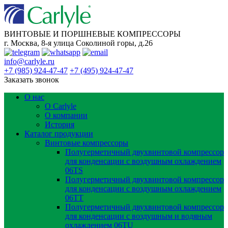
ВИНТОВЫЕ И ПОРШНЕВЫЕ КОМПРЕССОРЫ
г. Москва, 8-я улица Соколиной горы, д.26
info@carlyle.ru
+7 (985) 924-47-47
+7 (495) 924-47-47
Заказать звонок
О нас
О Carlyle
О компании
История
Каталог продукции
Винтовые компрессоры
Полугерметичный двухвинтовой компрессор
для конденсации с воздушным охлаждением
06TS
Полугерметичный двухвинтовой компрессор
для конденсации с воздушным охлаждением
06TT
Полугерметичный двухвинтовой компрессор
для конденсации с воздушным и водяным
охлаждением 06TU