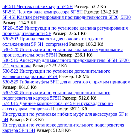
5F-511 Чертеж гибких муфт 5F 5H
Размер: 53.2 Кб
5F-531 Чертеж вала компрессора 5F 5H
Размер: 134.2 Кб
5F-4SI Клапан регулирования производительности 5F20, 5F30
Размер: 114.3 Кб
5F20-1525 Инструкции по установке клапана регулирования
производительности 5F
Размер: 236.1 Кб
530-503 Принадлежности для головок с водяным
охлаждением 5F 5H_compressed
Размер: 106.2 Кб
530-520 Инструкции по установке клапана регулирования
производительности 5F5H
Размер: 236.1 Кб
530-515 Аксессуар для масляного предохранителя 5F5H 5F20-
212 установка
Размер: 723.2 Кб
530-522 Инструкции по установке дополнительного
масляного радиатора 5F5H
Размер: 1.8 Мб
530-529 Гибкие муфты 5FH для агрегатов с прямым приводом
Размер: 861.8 Кб
530-530 Инструкции по установке дополнительного
подогревателя картера 5F5H
Размер: 512.8 Кб
574-015 Данные компрессора 5F 5H и руководство по
аксессуарам_compressed
Размер: 367.1 Кб
Инструкции по установке гибких муфт для аксессуаров 5F и
5H
Размер: 861.8 Кб
Инструкции по установке дополнительного подогревателя
картера 5F и 5H
Размер: 512.8 Кб