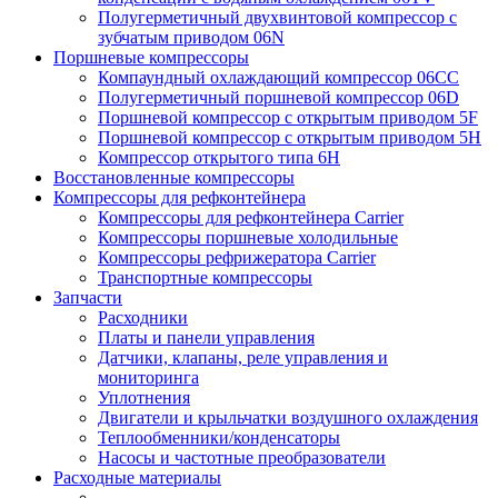
Полугерметичный двухвинтовой компрессор с
зубчатым приводом 06N
Поршневые компрессоры
Компаундный охлаждающий компрессор 06CC
Полугерметичный поршневой компрессор 06D
Поршневой компрессор с открытым приводом 5F
Поршневой компрессор с открытым приводом 5H
Компрессор открытого типа 6Н
Восстановленные компрессоры
Компрессоры для рефконтейнера
Компрессоры для рефконтейнера Carrier
Компрессоры поршневые холодильные
Компрессоры рефрижератора Carrier
Транспортные компрессоры
Запчасти
Расходники
Платы и панели управления
Датчики, клапаны, реле управления и
мониторинга
Уплотнения
Двигатели и крыльчатки воздушного охлаждения
Теплообменники/конденсаторы
Насосы и частотные преобразователи
Расходные материалы