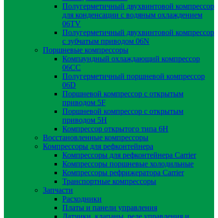
Полугерметичный двухвинтовой компрессор
для конденсации с водяным охлаждением
06TV
Полугерметичный двухвинтовой компрессор
с зубчатым приводом 06N
Поршневые компрессоры
Компаундный охлаждающий компрессор
06CC
Полугерметичный поршневой компрессор
06D
Поршневой компрессор с открытым
приводом 5F
Поршневой компрессор с открытым
приводом 5H
Компрессор открытого типа 6Н
Восстановленные компрессоры
Компрессоры для рефконтейнера
Компрессоры для рефконтейнера Carrier
Компрессоры поршневые холодильные
Компрессоры рефрижератора Carrier
Транспортные компрессоры
Запчасти
Расходники
Платы и панели управления
Датчики, клапаны, реле управления и