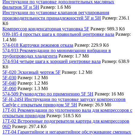
Инструкции по установке дополнительных масляных
фильтров 5F и 5H
Размер: 1.6 Мб
Инструкции по установке клапанов регулирования
производительности принадлежностей 5F и 5H
Размер: 236.1
Кб
Компрессор конденсаторная установка 5F
Размер: 989.3 Кб
039-185 4 простых шага к правильной центровке вала
Размер:
1.4 Мб
574-018 Карточки режимов отказа
Размер: 229.9 Кб
574-933 Рекомендации по минимизации вибрации в
трубопроводах хладагента
Размер: 1.7 Мб
574-934 четыре шага к хорошей центровке вала
Размер: 638.9
Кб
5F-020 Эскизный чертеж 5F
Размер: 1.2 Мб
5F-030
Размер: 1.2 Мб
5F-040
Размер: 1.2 Мб
5F-060
Размер: 1.3 Мб
574-509 Руководство по применению 5F 5H
Размер: 16 Мб
5F-H-24SI Инструкции по установке запуску компрессоров
Carlyle с открытым приводом 5F 5H
Размер: 26.9 Мб
17T-01 Рекомендации по уплотнению вала для компрессоров с
открытым приводом
Размер: 518.5 Кб
17T-02 Встроенные подогреватели картера для компрессоров
06D
Размер: 297.4 Кб
17T-04 Гарантийное и негарантийное обслуживание сменных